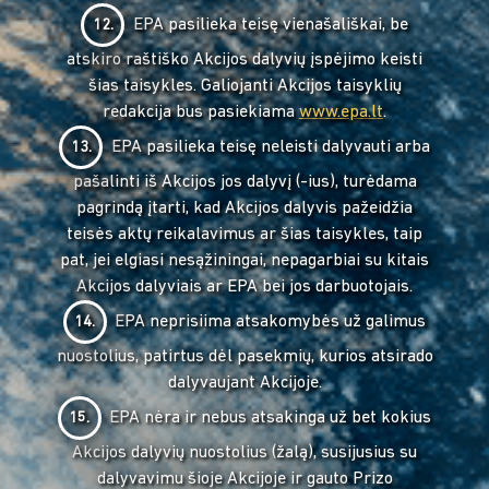
EPA pasilieka teisę vienašališkai, be
12.
atskiro raštiško Akcijos dalyvių įspėjimo keisti
šias taisykles. Galiojanti Akcijos taisyklių
redakcija bus pasiekiama
www.epa.lt
.
EPA pasilieka teisę neleisti dalyvauti arba
13.
pašalinti iš Akcijos jos dalyvį (-ius), turėdama
pagrindą įtarti, kad Akcijos dalyvis pažeidžia
teisės aktų reikalavimus ar šias taisykles, taip
pat, jei elgiasi nesąžiningai, nepagarbiai su kitais
Akcijos dalyviais ar EPA bei jos darbuotojais.
EPA neprisiima atsakomybės už galimus
14.
nuostolius, patirtus dėl pasekmių, kurios atsirado
dalyvaujant Akcijoje.
EPA nėra ir nebus atsakinga už bet kokius
15.
Akcijos dalyvių nuostolius (žalą), susijusius su
dalyvavimu šioje Akcijoje ir gauto Prizo