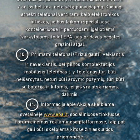
/ ar jos bet kokį neteisėtą panaudojimą. Kadangi
atnešti telefonai vertinami kaip elektronikos
atliekos, jie bus laikomi specialiuose
konteineriuose ir perduodami įgaliotiems
tvarkytojams, todėl EPA juos pridavus negalės
grąžinti atgal.
Priimami telefonai (Prizui gauti): veikiantis
10.
ir neveikiantis, bet pilnos komplektacijos
mobilusis telefonas t. y. telefonas turi būti
neišardytas, neturi būti ardymo požymių, turi būti
su baterija ir kitomis, jei jos yra atskiriamos,
dalimis.
Informacija apie Akciją skelbiama
11.
svetainėje
www.epa.lt
, socialiniuose tinkluose,
Forum cinemas reklaminėse platformose, taip pat
gali būti skelbiama kitose žiniasklaidos
priemonėse.