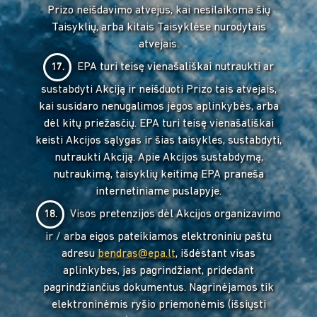
Prizo neišdavimo atvejus, kai nesilaikoma šių
Taisyklių, arba kitais Taisyklėse nurodytais
atvejais.
EPA turi teisę vienašališkai nutraukti ar
17.
sustabdyti Akciją ir neišduoti Prizo tais atvejais,
kai susidaro nenugalimos jėgos aplinkybės, arba
dėl kitų priežasčių. EPA turi teisę vienašališkai
keisti Akcijos sąlygas ir šias taisykles, sustabdyti,
nutraukti Akciją. Apie Akcijos sustabdymą,
nutraukimą, taisyklių keitimą EPA praneša
internetiniame puslapyje.
Visos pretenzijos dėl Akcijos organizavimo
18.
ir / arba eigos pateikiamos elektroniniu paštu
adresu
bendras@epa.lt
, išdėstant visas
aplinkybes, jas pagrindžiant, pridedant
pagrindžiančius dokumentus. Nagrinėjamos tik
elektroninėmis ryšio priemonėmis (išsiųsti