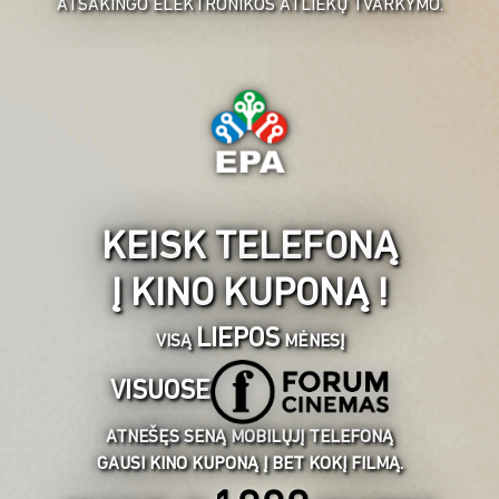
ATSAKINGO ELEKTRONIKOS ATLIEKŲ TVARKYMO.
KEISK TELEFONĄ
Į KINO KUPONĄ !
LIEPOS
VISĄ
MĖNESĮ
VISUOSE
ATNEŠĘS SENĄ MOBILŲJĮ TELEFONĄ
GAUSI KINO KUPONĄ Į BET KOKĮ FILMĄ.