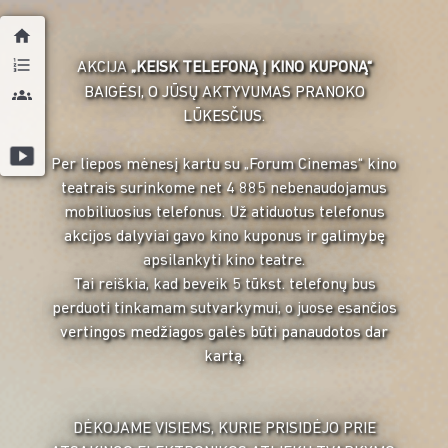
AKCIJA
„KEISK TELEFONĄ Į KINO KUPONĄ“
BAIGĖSI, O JŪSŲ AKTYVUMAS PRANOKO
LŪKESČIUS.
Per liepos mėnesį kartu su „Forum Cinemas“ kino
teatrais surinkome net 4 885 nebenaudojamus
mobiliuosius telefonus. Už atiduotus telefonus
akcijos dalyviai gavo kino kuponus ir galimybę
apsilankyti kino teatre.
Tai reiškia, kad beveik 5 tūkst. telefonų bus
perduoti tinkamam sutvarkymui, o juose esančios
vertingos medžiagos galės būti panaudotos dar
kartą.
DĖKOJAME VISIEMS, KURIE PRISIDĖJO PRIE