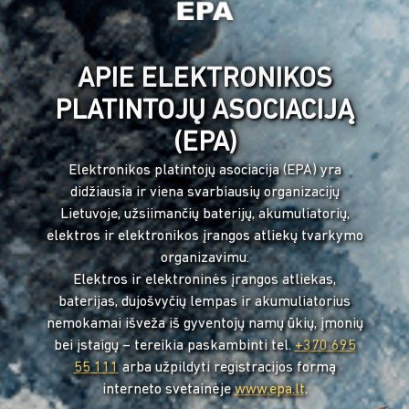
APIE ELEKTRONIKOS
PLATINTOJŲ ASOCIACIJĄ
(EPA)
Elektronikos platintojų asociacija (EPA) yra
didžiausia ir viena svarbiausių organizacijų
Lietuvoje, užsiimančių baterijų, akumuliatorių,
elektros ir elektronikos įrangos atliekų tvarkymo
organizavimu.
Elektros ir elektroninės įrangos atliekas,
baterijas, dujošvyčių lempas ir akumuliatorius
nemokamai išveža iš gyventojų namų ūkių, įmonių
bei įstaigų – tereikia paskambinti tel.
+370 695
55 111
arba užpildyti registracijos formą
interneto svetainėje
www.epa.lt
.