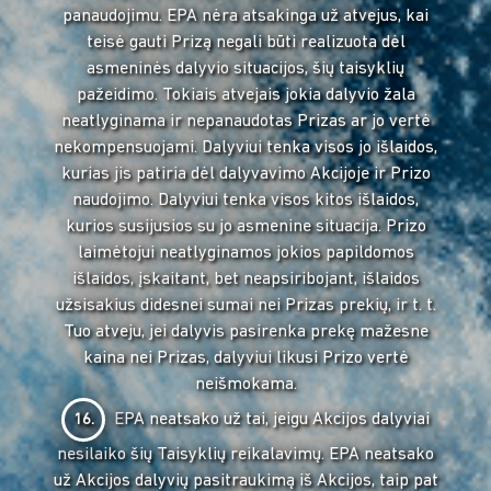
panaudojimu. EPA nėra atsakinga už atvejus, kai
teisė gauti Prizą negali būti realizuota dėl
asmeninės dalyvio situacijos, šių taisyklių
pažeidimo. Tokiais atvejais jokia dalyvio žala
neatlyginama ir nepanaudotas Prizas ar jo vertė
nekompensuojami. Dalyviui tenka visos jo išlaidos,
kurias jis patiria dėl dalyvavimo Akcijoje ir Prizo
naudojimo. Dalyviui tenka visos kitos išlaidos,
kurios susijusios su jo asmenine situacija. Prizo
laimėtojui neatlyginamos jokios papildomos
išlaidos, įskaitant, bet neapsiribojant, išlaidos
užsisakius didesnei sumai nei Prizas prekių, ir t. t.
Tuo atveju, jei dalyvis pasirenka prekę mažesne
kaina nei Prizas, dalyviui likusi Prizo vertė
neišmokama.
EPA neatsako už tai, jeigu Akcijos dalyviai
16.
nesilaiko šių Taisyklių reikalavimų. EPA neatsako
už Akcijos dalyvių pasitraukimą iš Akcijos, taip pat