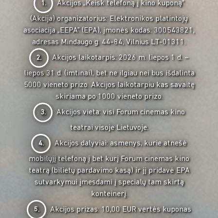
Akcijos „Keisk telefoną į kino kuponą“
1.
(Akcija) organizatorius: Elektronikos platintojų
asociacija „EEPA” (EPA), įmonės kodas: 300543821,
adresas Mindaugo g. 44-84, Vilnius LT-01311.
Akcijos laikotarpis: 2026 m. liepos 1 d. –
2.
liepos 31 d. (imtinai), bet ne ilgiau nei bus išdalinta
5000 vieneto prizo. Akcijos laikotarpiu kas savaitę
skiriama po 1000 vieneto prizo.
Akcijos vieta: visi Forum cinemas kino
3.
teatrai visoje Lietuvoje.
Akcijos dalyviai: asmenys, kurie atnešė
4.
mobilųjį telefoną į bet kurį Forum cinemas kino
teatrą (bilietų pardavimo kasą) ir jį pridavė EPA
sutvarkymui įmesdami į specialų tam skirtą
konteinerį.
Akcijos prizas: 10,00 EUR vertės kuponas
5.