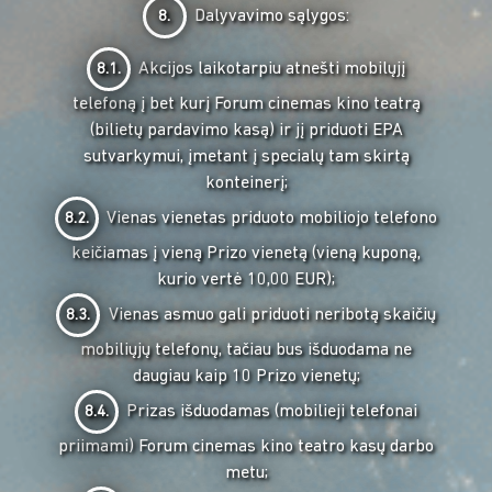
Dalyvavimo sąlygos:
8.
Akcijos laikotarpiu atnešti mobilųjį
8.1.
telefoną į bet kurį Forum cinemas kino teatrą
(bilietų pardavimo kasą) ir jį priduoti EPA
sutvarkymui, įmetant į specialų tam skirtą
konteinerį;
Vienas vienetas priduoto mobiliojo telefono
8.2.
keičiamas į vieną Prizo vienetą (vieną kuponą,
kurio vertė 10,00 EUR);
Vienas asmuo gali priduoti neribotą skaičių
8.3.
mobiliųjų telefonų, tačiau bus išduodama ne
daugiau kaip 10 Prizo vienetų;
Prizas išduodamas (mobilieji telefonai
8.4.
priimami) Forum cinemas kino teatro kasų darbo
metu;