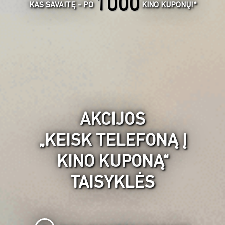
1000
KAS SAVAITĘ - PO
KINO KUPONŲ!*
AKCIJOS
„KEISK TELEFONĄ Į
KINO KUPONĄ“
TAISYKLĖS