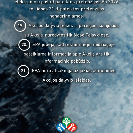
elektroniniu paštu) pateiktos pretenzijos. Po 2026
m. liepos 31 d. pateiktos pretenzijos
nenagrinėjamos.
Akcijos dalyvių teisės ir pareigos, susijusios
19.
su Akcija, nurodytos tik šiose Taisyklėse.
EPA įspėja, kad reklaminėje medžiagoje
20.
pateikiama informacija apie Akciją yra tik
informacinio pobūdžio.
EPA nėra atsakinga už jokias asmenines
21.
Akcijos dalyvio išlaidas.