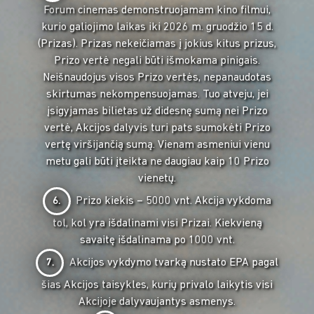
Forum cinemas demonstruojamam kino filmui,
kurio galiojimo laikas iki 2026 m. gruodžio 15 d.
(Prizas). Prizas nekeičiamas į jokius kitus prizus,
Prizo vertė negali būti išmokama pinigais.
Neišnaudojus visos Prizo vertės, nepanaudotas
skirtumas nekompensuojamas. Tuo atveju, jei
įsigyjamas bilietas už didesnę sumą nei Prizo
vertė, Akcijos dalyvis turi pats sumokėti Prizo
vertę viršijančią sumą. Vienam asmeniui vienu
metu gali būti įteikta ne daugiau kaip 10 Prizo
vienetų.
Prizo kiekis – 5000 vnt. Akcija vykdoma
6.
tol, kol yra išdalinami visi Prizai. Kiekvieną
savaitę išdalinama po 1000 vnt.
Akcijos vykdymo tvarką nustato EPA pagal
7.
šias Akcijos taisykles, kurių privalo laikytis visi
Akcijoje dalyvaujantys asmenys.