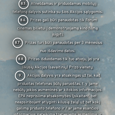
Atnešdamas ir priduodamas mobilųjį
8.5.
telefoną dalyvis sutinka su šios Akcijos sąlygomis;
Prizas gali būti panaudotas tik Forum
8.6.
cinemas bilietui į demonstruojamą kino filmą
įsigyti;
Prizas turi būti panaudotas per 3 mėnesius
8.7.
nuo išdavimo datos;
Prizas išduodamas tik tuo atveju, jei yra
8.8.
likusių Akcijos (savaitinių) Prizo vienetų.
Akcijos dalyvis yra atsakingas už tai, kad
9.
priduotas telefonas būtų paruoštas, t. y. jame
nebūtų jokios asmeninės ar kitokios informacijos.
EPA neprisiima atsakomybės (įskaitant, bet
neapsiribojant atlyginti kilusią žalą) už bet kokį
galimą priduoto telefono ir / ar jame esančios
informacijos pateikimą tretiesiems asmenimis ir