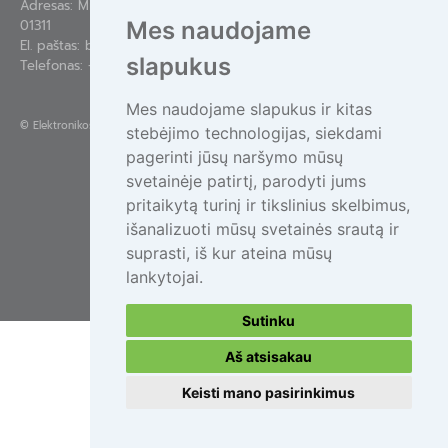
Adresas: Mindaugo g. 44-84, Vilnius LT-
01311
Mes naudojame
El. paštas:
bendras@epa.lt
slapukus
Telefonas:
+370 695 55111
Mes naudojame slapukus ir kitas
©
Elektronikos atliekų tvarkymas
stebėjimo technologijas, siekdami
pagerinti jūsų naršymo mūsų
svetainėje patirtį, parodyti jums
pritaikytą turinį ir tikslinius skelbimus,
išanalizuoti mūsų svetainės srautą ir
suprasti, iš kur ateina mūsų
lankytojai.
Sutinku
Aš atsisakau
Keisti mano pasirinkimus