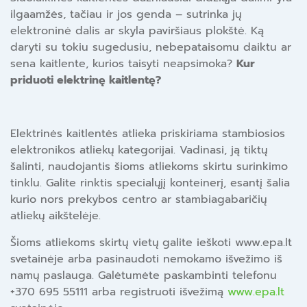
ilgaamžės, tačiau ir jos genda – sutrinka jų
elektroninė dalis ar skyla paviršiaus plokštė. Ką
daryti su tokiu sugedusiu, nebepataisomu daiktu ar
sena kaitlente, kurios taisyti neapsimoka?
Kur
priduoti elektrinę kaitlentę?
Elektrinės kaitlentės atlieka priskiriama stambiosios
elektronikos atliekų kategorijai. Vadinasi, ją tiktų
šalinti, naudojantis šioms atliekoms skirtu surinkimo
tinklu. Galite rinktis specialųjį konteinerį, esantį šalia
kurio nors prekybos centro ar stambiagabaričių
atliekų aikštelėje.
Šioms atliekoms skirtų vietų galite ieškoti www.epa.lt
svetainėje arba pasinaudoti nemokamo išvežimo iš
namų paslauga. Galėtumėte paskambinti telefonu
+370 695 55111 arba registruoti išvežimą
www.epa.lt