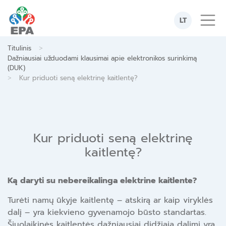
Skip
to
LT
content
>
Titulinis
Dažniausiai užduodami klausimai apie elektronikos surinkimą
(DUK)
>
Kur priduoti seną elektrinę kaitlentę?
Kur priduoti seną elektrinę
kaitlentę?
Ką daryti su nebereikalinga elektrine kaitlente?
Turėti namų ūkyje kaitlentę – atskirą ar kaip viryklės
dalį – yra kiekvieno gyvenamojo būsto standartas.
Šiuolaikinės kaitlentės dažniausiai didžiąja dalimi yra