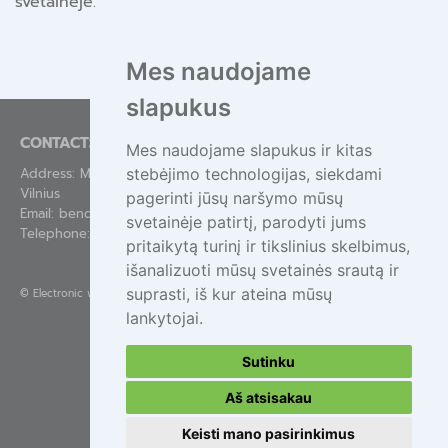
svetainėje.
Mes naudojame
slapukus
CONTACTS
Mes naudojame slapukus ir kitas
stebėjimo technologijas, siekdami
Address: Mindaugo g. 44-84, LT-01311
Vilnius
pagerinti jūsų naršymo mūsų
Email:
bendras@epa.lt
svetainėje patirtį, parodyti jums
Telephone:
+370 695 55111
pritaikytą turinį ir tikslinius skelbimus,
išanalizuoti mūsų svetainės srautą ir
suprasti, iš kur ateina mūsų
©
Electronic waste management
lankytojai.
Sutinku
Aš atsisakau
Keisti mano pasirinkimus