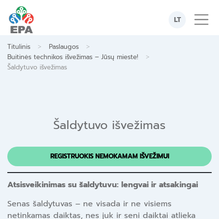
Skip
to
LT
content
>
>
Titulinis
Paslaugos
>
Buitinės technikos išvežimas – Jūsų mieste!
Šaldytuvo išvežimas
Šaldytuvo išvežimas
REGISTRUOKIS NEMOKAMAM IŠVEŽIMUI
Atsisveikinimas su šaldytuvu: lengvai ir atsakingai
Senas šaldytuvas – ne visada ir ne visiems
netinkamas daiktas, nes juk ir seni daiktai atlieka