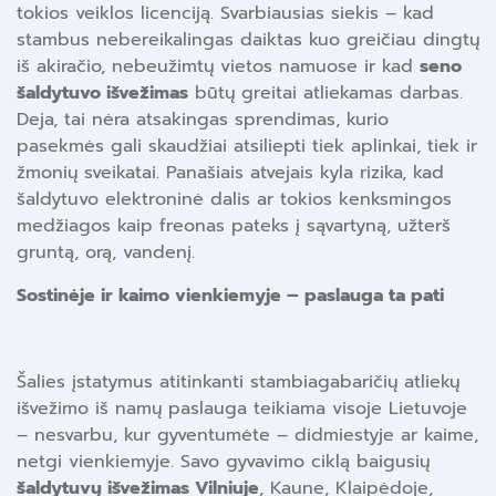
tokios veiklos licenciją. Svarbiausias siekis – kad
stambus nebereikalingas daiktas kuo greičiau dingtų
iš akiračio, nebeužimtų vietos namuose ir kad
seno
šaldytuvo išvežimas
būtų greitai atliekamas darbas.
Deja, tai nėra atsakingas sprendimas, kurio
pasekmės gali skaudžiai atsiliepti tiek aplinkai, tiek ir
žmonių sveikatai. Panašiais atvejais kyla rizika, kad
šaldytuvo elektroninė dalis ar tokios kenksmingos
medžiagos kaip freonas pateks į sąvartyną, užterš
gruntą, orą, vandenį.
Sostinėje ir kaimo vienkiemyje – paslauga ta pati
Šalies įstatymus atitinkanti stambiagabaričių atliekų
išvežimo iš namų paslauga teikiama visoje Lietuvoje
– nesvarbu, kur gyventumėte – didmiestyje ar kaime,
netgi vienkiemyje. Savo gyvavimo ciklą baigusių
šaldytuvų išvežimas Vilniuje
, Kaune, Klaipėdoje,