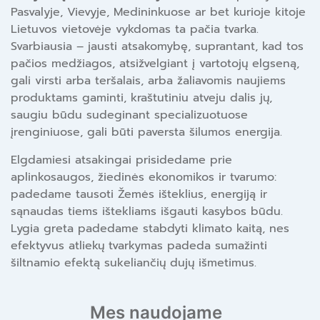
Pasvalyje, Vievyje, Medininkuose ar bet kurioje kitoje
Lietuvos vietovėje vykdomas ta pačia tvarka.
Svarbiausia – jausti atsakomybę, suprantant, kad tos
pačios medžiagos, atsižvelgiant į vartotojų elgseną,
gali virsti arba teršalais, arba žaliavomis naujiems
produktams gaminti, kraštutiniu atveju dalis jų,
saugiu būdu sudeginant specializuotuose
įrenginiuose, gali būti paversta šilumos energija.
Elgdamiesi atsakingai prisidedame prie
aplinkosaugos, žiedinės ekonomikos ir tvarumo:
padedame tausoti Žemės išteklius, energiją ir
sąnaudas tiems ištekliams išgauti kasybos būdu.
Lygia greta padedame stabdyti klimato kaitą, nes
efektyvus atliekų tvarkymas padeda sumažinti
šiltnamio efektą sukeliančių dujų išmetimus.
Mes naudojame