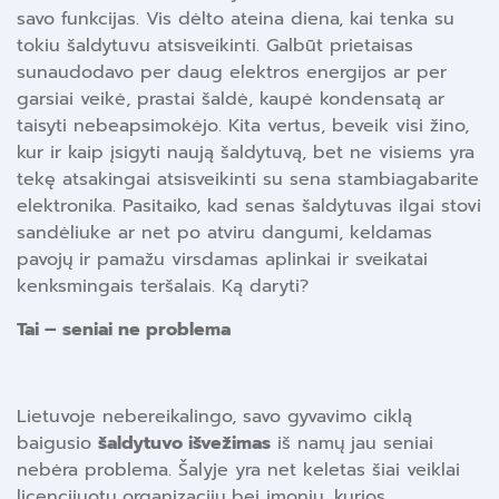
savo funkcijas. Vis dėlto ateina diena, kai tenka su
tokiu šaldytuvu atsisveikinti. Galbūt prietaisas
sunaudodavo per daug elektros energijos ar per
garsiai veikė, prastai šaldė, kaupė kondensatą ar
taisyti nebeapsimokėjo. Kita vertus, beveik visi žino,
kur ir kaip įsigyti naują šaldytuvą, bet ne visiems yra
tekę atsakingai atsisveikinti su sena stambiagabarite
elektronika. Pasitaiko, kad senas šaldytuvas ilgai stovi
sandėliuke ar net po atviru dangumi, keldamas
pavojų ir pamažu virsdamas aplinkai ir sveikatai
kenksmingais teršalais. Ką daryti?
Tai – seniai ne problema
Lietuvoje nebereikalingo, savo gyvavimo ciklą
baigusio
šaldytuvo išvežimas
iš namų jau seniai
nebėra problema. Šalyje yra net keletas šiai veiklai
licencijuotų organizacijų bei įmonių, kurios