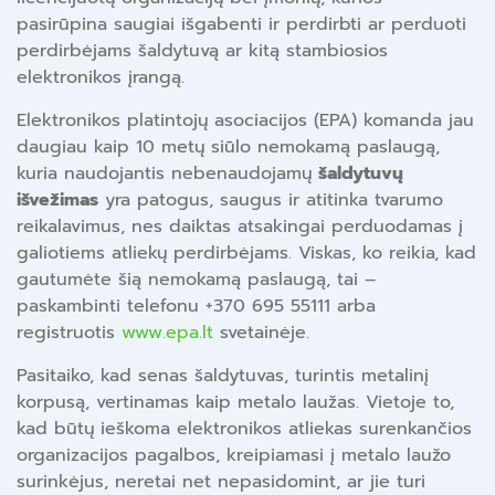
pasirūpina saugiai išgabenti ir perdirbti ar perduoti
perdirbėjams šaldytuvą ar kitą stambiosios
elektronikos įrangą.
Elektronikos platintojų asociacijos (EPA) komanda jau
daugiau kaip 10 metų siūlo nemokamą paslaugą,
kuria naudojantis nebenaudojamų
šaldytuvų
išvežimas
yra patogus, saugus ir atitinka tvarumo
reikalavimus, nes daiktas atsakingai perduodamas į
galiotiems atliekų perdirbėjams. Viskas, ko reikia, kad
gautumėte šią nemokamą paslaugą, tai –
paskambinti telefonu +370 695 55111 arba
registruotis
www.epa.lt
svetainėje.
Pasitaiko, kad senas šaldytuvas, turintis metalinį
korpusą, vertinamas kaip metalo laužas. Vietoje to,
kad būtų ieškoma elektronikos atliekas surenkančios
organizacijos pagalbos, kreipiamasi į metalo laužo
surinkėjus, neretai net nepasidomint, ar jie turi