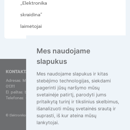
„Elektronika
skraidina”
laimėtojai
Mes naudojame
slapukus
KONTAKTAI
Mes naudojame slapukus ir kitas
stebėjimo technologijas, siekdami
Adresas: Mindaugo g. 44-84, Vilnius LT-
01311
pagerinti jūsų naršymo mūsų
El. paštas:
bendras@epa.lt
svetainėje patirtį, parodyti jums
Telefonas:
+370 695 55111
pritaikytą turinį ir tikslinius skelbimus,
išanalizuoti mūsų svetainės srautą ir
suprasti, iš kur ateina mūsų
©
Elektronikos atliekų tvarkymas
lankytojai.