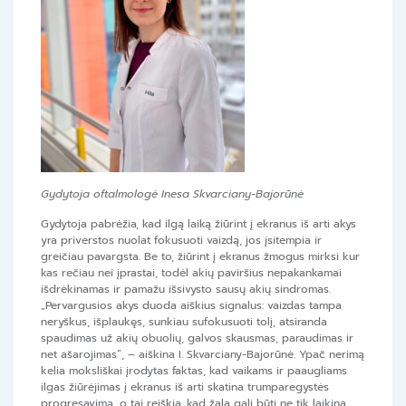
Gydytoja oftalmologė Inesa Skvarciany-Bajorūnė
Gydytoja pabrėžia, kad ilgą laiką žiūrint į ekranus iš arti akys
yra priverstos nuolat fokusuoti vaizdą, jos įsitempia ir
greičiau pavargsta. Be to, žiūrint į ekranus žmogus mirksi kur
kas rečiau nei įprastai, todėl akių paviršius nepakankamai
išdrėkinamas ir pamažu išsivysto sausų akių sindromas.
„Pervargusios akys duoda aiškius signalus: vaizdas tampa
neryškus, išplaukęs, sunkiau sufokusuoti tolį, atsiranda
spaudimas už akių obuolių, galvos skausmas, paraudimas ir
net ašarojimas”, – aiškina I. Skvarciany-Bajorūnė. Ypač nerimą
kelia moksliškai įrodytas faktas, kad vaikams ir paaugliams
ilgas žiūrėjimas į ekranus iš arti skatina trumparegystės
progresavimą, o tai reiškia, kad žala gali būti ne tik laikina,