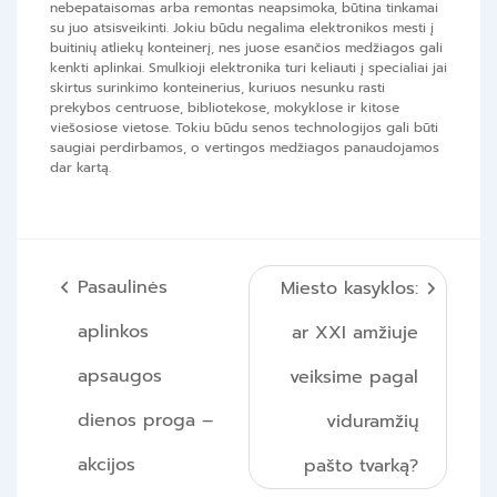
nebepataisomas arba remontas neapsimoka, būtina tinkamai
su juo atsisveikinti. Jokiu būdu negalima elektronikos mesti į
buitinių atliekų konteinerį, nes juose esančios medžiagos gali
kenkti aplinkai. Smulkioji elektronika turi keliauti į specialiai jai
skirtus surinkimo konteinerius, kuriuos nesunku rasti
prekybos centruose, bibliotekose, mokyklose ir kitose
viešosiose vietose. Tokiu būdu senos technologijos gali būti
saugiai perdirbamos, o vertingos medžiagos panaudojamos
dar kartą.
Navigacija
Pasaulinės
Miesto kasyklos:
tarp
aplinkos
ar XXI amžiuje
įrašų
apsaugos
veiksime pagal
dienos proga –
viduramžių
akcijos
pašto tvarką?