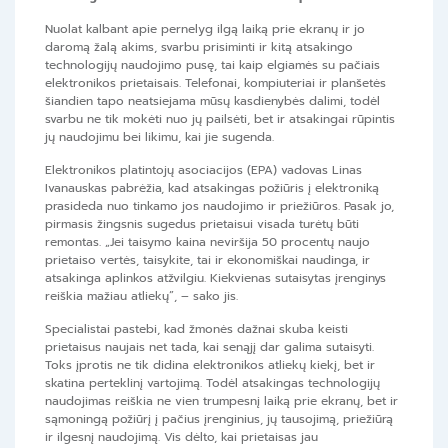
Nuolat kalbant apie pernelyg ilgą laiką prie ekranų ir jo
daromą žalą akims, svarbu prisiminti ir kitą atsakingo
technologijų naudojimo pusę, tai kaip elgiamės su pačiais
elektronikos prietaisais. Telefonai, kompiuteriai ir planšetės
šiandien tapo neatsiejama mūsų kasdienybės dalimi, todėl
svarbu ne tik mokėti nuo jų pailsėti, bet ir atsakingai rūpintis
jų naudojimu bei likimu, kai jie sugenda.
Elektronikos platintojų asociacijos (EPA) vadovas Linas
Ivanauskas pabrėžia, kad atsakingas požiūris į elektroniką
prasideda nuo tinkamo jos naudojimo ir priežiūros. Pasak jo,
pirmasis žingsnis sugedus prietaisui visada turėtų būti
remontas. „Jei taisymo kaina neviršija 50 procentų naujo
prietaiso vertės, taisykite, tai ir ekonomiškai naudinga, ir
atsakinga aplinkos atžvilgiu. Kiekvienas sutaisytas įrenginys
reiškia mažiau atliekų”, – sako jis.
Specialistai pastebi, kad žmonės dažnai skuba keisti
prietaisus naujais net tada, kai senąjį dar galima sutaisyti.
Toks įprotis ne tik didina elektronikos atliekų kiekį, bet ir
skatina perteklinį vartojimą. Todėl atsakingas technologijų
naudojimas reiškia ne vien trumpesnį laiką prie ekranų, bet ir
sąmoningą požiūrį į pačius įrenginius, jų tausojimą, priežiūrą
ir ilgesnį naudojimą. Vis dėlto, kai prietaisas jau