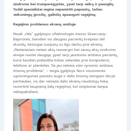
sindromo bei trumparegystės, ypač tarp vaikų ir paauglių.
Todėl specialistai ragina nepamiršti paprastų, tačiau
veiksmingų įpročių, galinčių apsaugoti regėjimą.
Regėjimo problemos ekranų amžiuje
Pasak „Hila” gydytojos oftalmologės Inesos Skvarciany-
Bajorūnės, šiandien vis daugiau pacientų kreipiasi dėl
skundų, tiesiogiai susijusių su ilgu darbu prie ekranų.
„Pastaraisiais metais akių nuovargio bei sausų akių sindromo
atvejai nuolat daugėja, ypač tarp jaunesnio amžiaus pacientų,
kurie kasdien praleidžia kelias valandas prie kompiuterio,
telefono ar planšetės. Tai jau nebėra vien vyresnio amžiaus
žmonių problema”, – teigia gydytoja. Nors visuomenės
sąmoningumas pamažu auga ir dalis žmonių stengiasi daryti
pertraukas, vis dar nemaža dalis ekranų naudotojų linkę
nuvertinti kaupiamą žalą regėjimui, kol simptomai tampa
nebepakeliami.