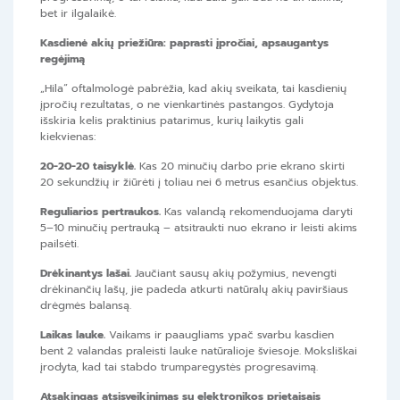
bet ir ilgalaikė.
Kasdienė akių priežiūra: paprasti įpročiai, apsaugantys
regėjimą
„Hila“ oftalmologė pabrėžia, kad akių sveikata, tai kasdienių
įpročių rezultatas, o ne vienkartinės pastangos. Gydytoja
išskiria kelis praktinius patarimus, kurių laikytis gali
kiekvienas:
20-20-20 taisyklė.
Kas 20 minučių darbo prie ekrano skirti
20 sekundžių ir žiūrėti į toliau nei 6 metrus esančius objektus.
Reguliarios pertraukos.
Kas valandą rekomenduojama daryti
5–10 minučių pertrauką – atsitraukti nuo ekrano ir leisti akims
pailsėti.
Drėkinantys lašai.
Jaučiant sausų akių požymius, nevengti
drėkinančių lašų, jie padeda atkurti natūralų akių paviršiaus
drėgmės balansą.
Laikas lauke.
Vaikams ir paaugliams ypač svarbu kasdien
bent 2 valandas praleisti lauke natūralioje šviesoje. Moksliškai
įrodyta, kad tai stabdo trumparegystės progresavimą.
Atsakingas atsisveikinimas su elektronikos prietaisais