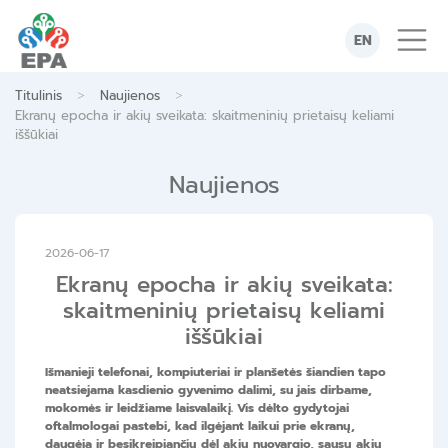
Skip
to
EN
content
>
>
Titulinis
Naujienos
Ekranų epocha ir akių sveikata: skaitmeninių prietaisų keliami
iššūkiai
Naujienos
2026-06-17
Ekranų epocha ir akių sveikata:
skaitmeninių prietaisų keliami
iššūkiai
Išmanieji telefonai, kompiuteriai ir planšetės šiandien tapo
neatsiejama kasdienio gyvenimo dalimi, su jais dirbame,
mokomės ir leidžiame laisvalaikį. Vis dėlto gydytojai
oftalmologai pastebi, kad ilgėjant laikui prie ekranų,
daugėja ir besikreipiančių dėl akių nuovargio, sausų akių