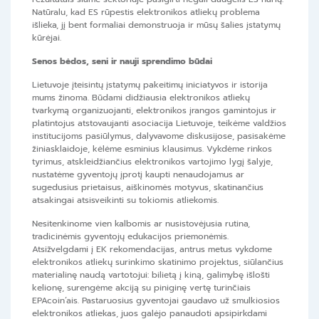
Natūralu, kad ES rūpestis elektronikos atliekų problema
išlieka, jį bent formaliai demonstruoja ir mūsų šalies įstatymų
kūrėjai.
Senos bėdos, seni ir nauji sprendimo būdai
Lietuvoje įteisintų įstatymų pakeitimų iniciatyvos ir istorija
mums žinoma. Būdami didžiausia elektronikos atliekų
tvarkymą organizuojanti, elektronikos įrangos gamintojus ir
platintojus atstovaujanti asociacija Lietuvoje, teikėme valdžios
institucijoms pasiūlymus, dalyvavome diskusijose, pasisakėme
žiniasklaidoje, kėlėme esminius klausimus. Vykdėme rinkos
tyrimus, atskleidžiančius elektronikos vartojimo lygį šalyje,
nustatėme gyventojų įprotį kaupti nenaudojamus ar
sugedusius prietaisus, aiškinomės motyvus, skatinančius
atsakingai atsisveikinti su tokiomis atliekomis.
Nesitenkinome vien kalbomis ar nusistovėjusia rutina,
tradicinėmis gyventojų edukacijos priemonėmis.
Atsižvelgdami į EK rekomendacijas, antrus metus vykdome
elektronikos atliekų surinkimo skatinimo projektus, siūlančius
materialinę naudą vartotojui: bilietą į kiną, galimybę išlošti
kelionę, surengėme akciją su piniginę vertę turinčiais
EPAcoin’ais. Pastaruosius gyventojai gaudavo už smulkiosios
elektronikos atliekas, juos galėjo panaudoti apsipirkdami