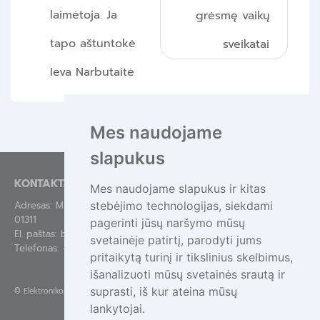
laimėtoja. Ja
grėsmę vaikų
tapo aštuntokė
sveikatai
Ieva Narbutaitė
Mes naudojame
slapukus
KONTAKTAI
Mes naudojame slapukus ir kitas
stebėjimo technologijas, siekdami
Adresas: Mindaugo g. 44-84, Vilnius LT-
01311
pagerinti jūsų naršymo mūsų
El. paštas:
bendras@epa.lt
svetainėje patirtį, parodyti jums
Telefonas:
+370 695 55111
pritaikytą turinį ir tikslinius skelbimus,
išanalizuoti mūsų svetainės srautą ir
suprasti, iš kur ateina mūsų
©
Elektronikos atliekų tvarkymas
lankytojai.