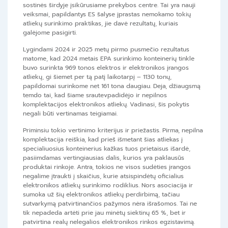
sostinės širdyje įsikūrusiame prekybos centre. Tai yra nauji
veiksmai, papildantys ES šalyse įprastas nemokamo tokių
atliekų surinkimo praktikas, jie davė rezultatų, kuriais
galėjome pasigirti.
Lygindami 2024 ir 2025 metų pirmo pusmečio rezultatus
matome, kad 2024 metais EPA surinkimo konteinerių tinkle
buvo surinkta 969 tonos elektros ir elektronikos įrangos
atliekų, gi šiemet per tą patį laikotarpį – 1130 tonų,
papildomai surinkome net 161 tona daugiau. Deja, džiaugsmą
temdo tai, kad šiame srautevpadidėjo ir nepilnos
komplektacijos elektronikos atliekų. Vadinasi, šis pokytis
negali būti vertinamas teigiamai.
Priminsiu tokio vertinimo kriterijus ir priežastis. Pirma, nepilna
komplektacija reiškia, kad prieš išmetant šias atliekas į
specialiuosius konteinerius kažkas tuos prietaisus išardė,
pasiimdamas vertingiausias dalis, kurios yra paklausūs
produktai rinkoje. Antra, tokios ne visos sudėties įrangos
negalime įtraukti į skaičius, kurie atsispindėtų oficialius
elektronikos atliekų surinkimo rodiklius. Nors asociacija ir
sumoka už šių elektronikos atliekų perdirbimą, tačiau
sutvarkymą patvirtinančios pažymos nėra išrašomos. Tai ne
tik nepadeda artėti prie jau minėtų siektinų 65 %, bet ir
patvirtina realų nelegalios elektronikos rinkos egzistavimą.