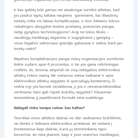
Ir kas galėtų būti geriau nei atsakingai surinkti atliekas, kad
jos paskui taptų žaliava naujiems
gaminiams, kai iškastinių
metalų rinka vis labiau komplikuojasi, o šios žaliavos tokios
reikalingos daugybei buities prietaisų, pramonės įrangai,
netgi gynybos technologijoms? Argi ne tokio tikslo –
naudingų medžiagų atgavimo ir sugrąžinimo į gamybą –
visos legalios sektoriaus grandys galiausiai ir siekia, bent jau
turėtų siekti?
Nepilnos komplektacijos įranga mūsų organizacijos surinkimo
tinkle sudaro apie 6 procentus, ir tai yra gana reikšmingas
rodiklis. Jis, žinoma, atspindi ne visą nelegalios elektronikos
atliekų rinkos mastą. Ne vienerius metus kalbame ir apie
elektronikos atliekų vagystes iš specialiųjų konteinerių. Ši
veikla irgi yra beveik nevaldoma, ji yra ir nevienareikšmiškai
vertinama. Kam gali rūpėti šiukšlių vagystės? Klausimas
tenestebina, jį paaiškinanti formulė nėra sudėtinga.
Nelegali rinka tampa rutina: kas kaltas?
Teoriškai visos atliekos dažnai vis dar vadinamos šiukšlėmis,
ne išimtis ir šalinami elektronikos prietaisai. Jie metami į
konteinerius kaip daiktai, kurie jų šeimininkams tapo
beverčiai. Jie nėra įkainoti, kaip ir jose esančios medžiagos,