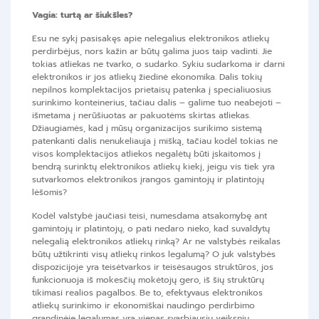
Vagia: turtą ar šiukšles?
Esu ne sykį pasisakęs apie nelegalius elektronikos atliekų
perdirbėjus, nors kažin ar būtų galima juos taip vadinti. Jie
tokias atliekas ne tvarko, o sudarko. Sykiu sudarkoma ir darni
elektronikos ir jos atliekų žiedinė ekonomika. Dalis tokių
nepilnos komplektacijos prietaisų patenka į specialiuosius
surinkimo konteinerius, tačiau dalis – galime tuo neabejoti –
išmetama į nerūšiuotas ar pakuotėms skirtas atliekas.
Džiaugiamės, kad į mūsų organizacijos surikimo sistemą
patenkanti dalis nenukeliauja į mišką, tačiau kodėl tokias ne
visos komplektacijos atliekos negalėtų būti įskaitomos į
bendrą surinktų elektronikos atliekų kiekį, jeigu vis tiek yra
sutvarkomos elektronikos įrangos gamintojų ir platintojų
lėšomis?
Kodėl valstybė jaučiasi teisi, numesdama atsakomybę ant
gamintojų ir platintojų, o pati nedaro nieko, kad suvaldytų
nelegalią elektronikos atliekų rinką? Ar ne valstybės reikalas
būtų užtikrinti visų atliekų rinkos legalumą? O juk valstybės
dispozicijoje yra teisėtvarkos ir teisėsaugos struktūros, jos
funkcionuoja iš mokesčių mokėtojų gero, iš šių struktūrų
tikimasi realios pagalbos. Be to, efektyvaus elektronikos
atliekų surinkimo ir ekonomiškai naudingo perdirbimo
grandinėje legalumas yra vienas svarbiausių veiksnių.