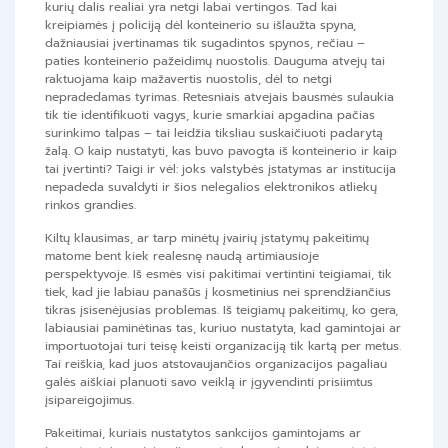
kurių dalis realiai yra netgi labai vertingos. Tad kai
kreipiamės į policiją dėl konteinerio su išlaužta spyna,
dažniausiai įvertinamas tik sugadintos spynos, rečiau –
paties konteinerio pažeidimų nuostolis. Dauguma atvejų tai
raktuojama kaip mažavertis nuostolis, dėl to netgi
nepradedamas tyrimas. Retesniais atvejais bausmės sulaukia
tik tie identifikuoti vagys, kurie smarkiai apgadina pačias
surinkimo talpas – tai leidžia tiksliau suskaičiuoti padarytą
žalą. O kaip nustatyti, kas buvo pavogta iš konteinerio ir kaip
tai įvertinti? Taigi ir vėl: joks valstybės įstatymas ar institucija
nepadeda suvaldyti ir šios nelegalios elektronikos atliekų
rinkos grandies.
Kiltų klausimas, ar tarp minėtų įvairių įstatymų pakeitimų
matome bent kiek realesnę naudą artimiausioje
perspektyvoje. Iš esmės visi pakitimai vertintini teigiamai, tik
tiek, kad jie labiau panašūs į kosmetinius nei sprendžiančius
tikras įsisenėjusias problemas. Iš teigiamų pakeitimų, ko gera,
labiausiai paminėtinas tas, kuriuo nustatyta, kad gamintojai ar
importuotojai turi teisę keisti organizaciją tik kartą per metus.
Tai reiškia, kad juos atstovaujančios organizacijos pagaliau
galės aiškiai planuoti savo veiklą ir įgyvendinti prisiimtus
įsipareigojimus.
Pakeitimai, kuriais nustatytos sankcijos gamintojams ar