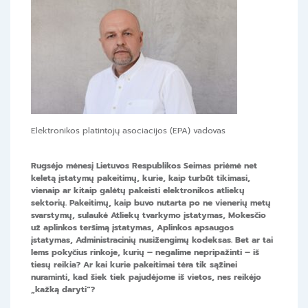
Elektronikos platintojų asociacijos (EPA) vadovas
Rugsėjo mėnesį Lietuvos Respublikos Seimas priėmė net
keletą įstatymų pakeitimų, kurie, kaip turbūt tikimasi,
vienaip ar kitaip galėtų pakeisti elektronikos atliekų
sektorių. Pakeitimų, kaip buvo nutarta po ne vienerių metų
svarstymų, sulaukė Atliekų tvarkymo įstatymas, Mokesčio
už aplinkos teršimą įstatymas, Aplinkos apsaugos
įstatymas, Administracinių nusižengimų kodeksas. Bet ar tai
lems pokyčius rinkoje, kurių – negalime nepripažinti – iš
tiesų reikia? Ar kai kurie pakeitimai tėra tik sąžinei
nuraminti, kad šiek tiek pajudėjome iš vietos, nes reikėjo
„kažką daryti“?