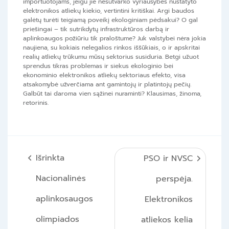
importuotojams, jeigu jie nesutvarko vyriausybės nustatyto
elektronikos atliekų kiekio, vertintini kritiškai. Argi baudos
galėtų turėti teigiamą poveikį ekologiniam pėdsakui? O gal
priešingai – tik sutrikdytų infrastruktūros darbą ir
aplinkoaugos požiūriu tik praloštume? Juk valstybei nėra jokia
naujiena, su kokiais nelegalios rinkos iššūkiais, o ir apskritai
realių atliekų trūkumu mūsų sektorius susiduria. Betgi užuot
sprendus tikras problemas ir siekus ekologinio bei
ekonominio elektronikos atliekų sektoriaus efekto, visa
atsakomybė užverčiama ant gamintojų ir platintojų pečių.
Galbūt tai daroma vien sąžinei nuraminti? Klausimas, žinoma,
retorinis.
Navigacija
Išrinkta
PSO ir NVSC
tarp
Nacionalinės
perspėja.
įrašų
aplinkosaugos
Elektronikos
olimpiados
atliekos kelia