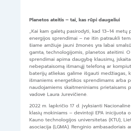
Planetos ateitis – tai, kas rūpi daugeliui
„Kai kam galėtų pasirodyti, kad 13–14 metų 
energijos sprendimai – ne itin patraukli tem
šiame amžiuje jauni žmonės yra labai smalsūs 
gamta, technologijomis, planetos ateitimi. O
sprendimai apima daugybę klausimų, įskaitant
nebepataisomą išmanųjį telefoną ar kompiute
baterijų atliekas galime išgauti medžiagas, 
išmaniems energetikos sprendimams arba p
naudojamiems skaitmeniniams prietaisams p
vadovė Laura Jurevičienė.
2022 m. lapkričio 17 d. įvyksianti Nacionalin
klasių mokiniams – devintoji EPA inicijuota o
Kauno technologijos universitetas (KTU), Li
asociacija (LGMA). Renginio ambasadoriais an