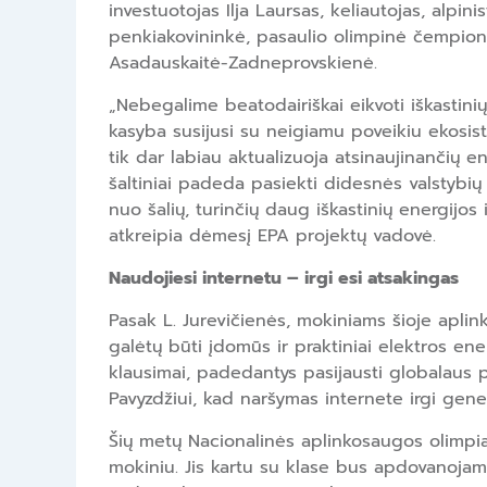
investuotojas Ilja Laursas, keliautojas, alpin
penkiakovininkė, pasaulio olimpinė čempion
Asadauskaitė-Zadneprovskienė.
„Nebegalime beatodairiškai eikvoti iškastinių
kasyba susijusi su neigiamu poveikiu ekosi
tik dar labiau aktualizuoja atsinaujinančių en
šaltiniai padeda pasiekti didesnės valstybi
nuo šalių, turinčių daug iškastinių energijos i
atkreipia dėmesį EPA projektų vadovė.
Naudojiesi internetu – irgi esi atsakingas
Pasak L. Jurevičienės, mokiniams šioje apli
galėtų būti įdomūs ir praktiniai elektros ene
klausimai, padedantys pasijausti globalaus p
Pavyzdžiui, kad naršymas internete irgi gen
Šių metų Nacionalinės aplinkosaugos olimpiado
mokiniu. Jis kartu su klase bus apdovanojama