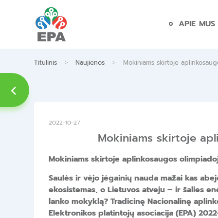
Skip
to
APIE MUS
content
>
>
Titulinis
Naujienos
Mokiniams skirtoje aplinkosaugo
2022-10-27
Mokiniams skirtoje apl
Mokiniams skirtoje aplinkosaugos olimpiadoj
Saulės ir vėjo jėgainių nauda mažai kas abejo
ekosistemas, o Lietuvos atveju – ir šalies e
lanko mokyklą? Tradicinę Nacionalinę aplink
Elektronikos platintojų asociacija (EPA) 202