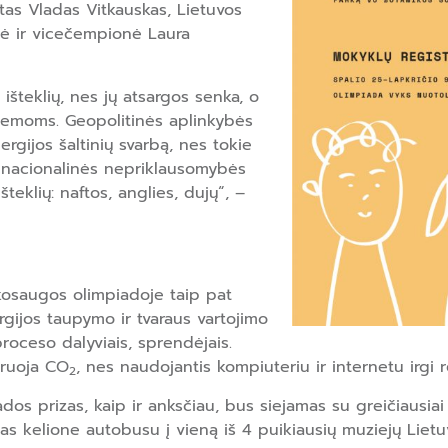
istas Vladas Vitkauskas, Lietuvos
ė ir vicečempionė Laura
 išteklių, nes jų atsargos senka, o
stemoms. Geopolitinės aplinkybės
ergijos šaltinių svarbą, nes tokie
ų nacionalinės nepriklausomybės
šteklių: naftos, anglies, dujų“, –
nkosaugos olimpiadoje taip pat
rgijos taupymo ir tvaraus vartojimo
roceso dalyviais, sprendėjais.
eruoja CO
, nes naudojantis kompiuteriu ir internetu irgi rei
2
s prizas, kaip ir anksčiau, bus siejamas su greičiausiai ir
s kelione autobusu į vieną iš 4 puikiausių muziejų Lietuv