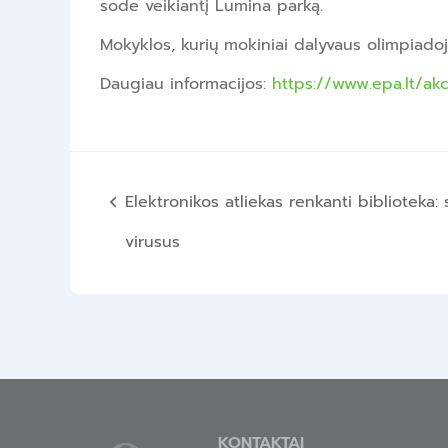
sode veikiantį Lumina parką.
Mokyklos, kurių mokiniai dalyvaus olimpiadoje
Daugiau informacijos:
https://www.epa.lt/akc
Navigacija
Elektronikos atliekas renkanti biblioteka
tarp
virusus
įrašų
KONTAKTAI