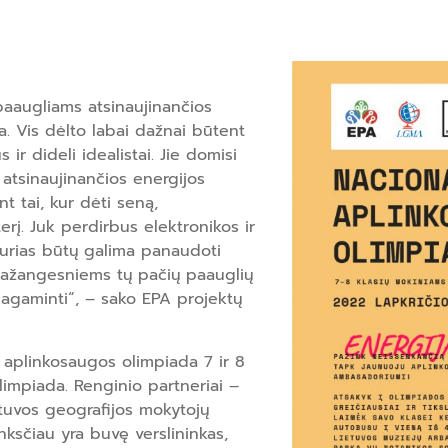
paaugliams atsinaujinančios
a. Vis dėlto labai dažnai būtent
ir dideli idealistai. Jie domisi
 atsinaujinančios energijos
 tai, kur dėti seną,
rį. Juk perdirbus elektronikos ir
kurias būtų galima panaudoti
ažangesniems tų pačių paauglių
agaminti“, – sako EPA projektų
ė aplinkosaugos olimpiada 7 ir 8
limpiada. Renginio partneriai –
etuvos geografijos mokytojų
ksčiau yra buvę verslininkas,