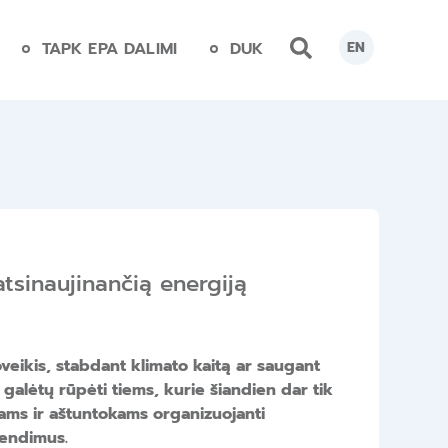
TAPK EPA DALIMI
DUK
EN
tsinaujinančią energiją
poveikis, stabdant klimato kaitą ar saugant
galėtų rūpėti tiems, kurie šiandien dar tik
kams ir aštuntokams organizuojanti
rendimus.