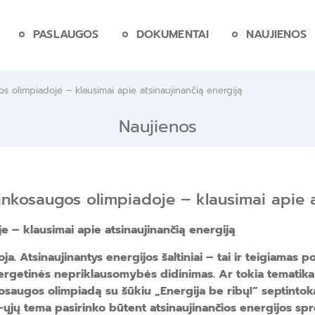
PASLAUGOS
DOKUMENTAI
NAUJIENOS
s olimpiadoje – klausimai apie atsinaujinančią energiją
Naujienos
inkosaugos olimpiadoje – klausimai apie a
e – klausimai apie atsinaujinančią energiją
ja. Atsinaujinantys energijos šaltiniai – tai ir teigiamas 
nergetinės nepriklausomybės didinimas. Ar tokia tematika 
osaugos olimpiadą su šūkiu „Energija be ribų
!“ septinto
2-ųjų tema pasirinko būtent atsinaujinančios energijos sp