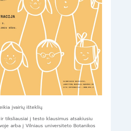
kia įvairių išteklių.
 tiksliausiai į testo klausimus atsakiusiu
oje arba į Vilniaus universiteto Botanikos