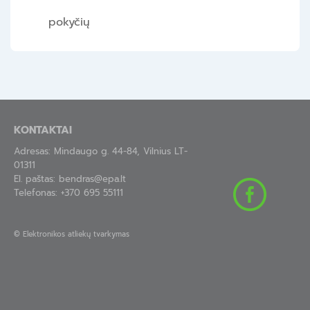
pokyčių
KONTAKTAI
Adresas: Mindaugo g. 44-84, Vilnius LT-
01311
El. paštas:
bendras@epa.lt
Telefonas:
+370 695 55111
©
Elektronikos atliekų tvarkymas