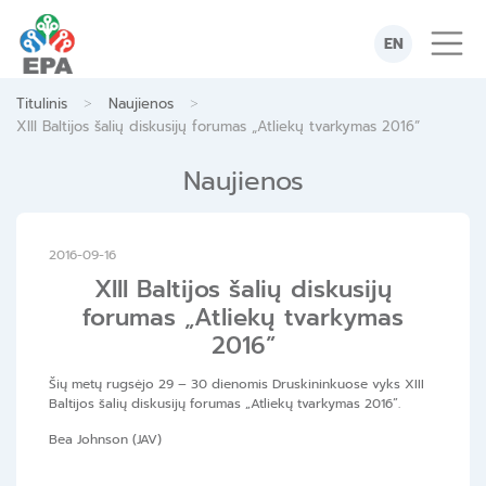
Skip
to
EN
content
>
>
Titulinis
Naujienos
XIII Baltijos šalių diskusijų forumas „Atliekų tvarkymas 2016”
Naujienos
2016-09-16
XIII Baltijos šalių diskusijų
forumas „Atliekų tvarkymas
2016”
Šių metų rugsėjo 29 – 30 dienomis Druskininkuose vyks XIII
Baltijos šalių diskusijų forumas „Atliekų tvarkymas 2016”.
Bea Johnson (JAV)