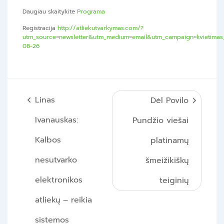
Daugiau skaitykite
Programa
Registracija
http://atliekutvarkymas.com/?
utm_source=newsletter&utm_medium=email&utm_campaign=kvietimas_xi
08-26
Navigacija
Linas
Dėl Povilo
tarp
Ivanauskas:
Pundžio viešai
įrašų
Kalbos
platinamų
nesutvarko
šmeižikiškų
elektronikos
teiginių
atliekų – reikia
sistemos