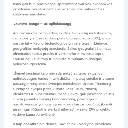
tema gali būti prasmingas, sprendžiant svarbias ekonomikos
problemas bei stiprinant aplinkos tvarumą palaikančias
kultūrines nuostatas.
Jaunimo banga – už aplinkosaugą
Aplinkosaugos olimpiados, skirtos 7–8 klasių moksleiviams,
iniciatorė yra Elektronikos platintojų asociacija (EPA), o jos
partneriai – Kauno technologijos universitetas ir Lietuvos
geografijos mokytojų asociacija. Šalies geografai į šių metų
olimpiados testus įtrauks ir verslininko ir investuotojo I.
Laurso bei keliautojo ir alpinisto V. Vitkausko įžvalgas
aplinkosaugos tema.
„Šiemet jaunimui kaip niekada anksčiau tapo aktualios
aplinkosaugos temos – tam didžiulį impulsą suteikė ir visame
pasaulyje rengiamos Švedijos moksleivės Gretos Thunberg
surengtos akcijos prieš klimato kaitą. Jaunų žmonių
idealizmas ir nuoširdumas, manau, tikrai gali paskatinti keistis
ir visą pasaulio žmonių bendruomenę, pakoreguoti
nusistovėjusius ydingus vyresniosios kartos įpročius, įkvėpti
atsakingai rūšiuoti ir tvarkyti atliekas“, – sako EPA projektų
vadovė Laura Jurevičienė.
Ji taip pat atkreipia dėmesį, kad atliekų tvarkymo problema