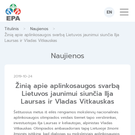
Skip
to
EN
content
>
>
Titulinis
Naujienos
Žinią apie aplinkosaugos svarbą Lietuvos jaunimui siunčia Ilja
Laursas ir Vladas Vitkauskas
Naujienos
2019-10-24
Žinią apie aplinkosaugos svarbą
Lietuvos jaunimui siunčia Ilja
Laursas ir Vladas Vitkauskas
Šeštuosius metus iš eilės rengiamos moksleivių nacionalinės
aplinkosaugos olimpiados veidais šiemet tapo verslininkas,
investuotojas Ilja Laursas ir keliautojas, alpinistas Vladas
Vitkauskas. Olimpiados ambasadoriais tapę Lietuvoje žinomi
žmonės įsitikinę, kad dialogas su moksleiviais aplinkosaugos