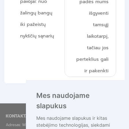
pavojai: nuo
padės mums
įrašų
žalingų bangų
išgyventi
iki pažeistų
tamsųjį
nykščių sąnarių
laikotarpį,
tačiau jos
perteklius gali
ir pakenkti
Mes naudojame
slapukus
KONTAKTAI
Mes naudojame slapukus ir kitas
stebėjimo technologijas, siekdami
Adresas: Mindaugo g. 44-84, Vilnius LT-