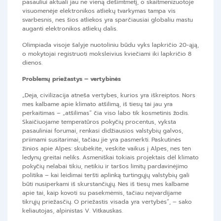
pasauliui aktuali jau ne vieną dešimtmetį, o skaitmenizuotoje
visuomenėje elektronikos atliekų tvarkymas tampa vis
svarbesnis, nes šios atliekos yra sparčiausiai globaliu mastu
auganti elektronikos atliekų dalis.
Olimpiada visoje šalyje nuotoliniu būdu vyks lapkričio 20-ąją,
o mokytojai registruoti moksleivius kviečiami iki lapkričio 8
dienos.
Problemų priežastys – vertybinės
„Deja, civilizacija atneša vertybes, kurios yra iškreiptos. Nors
mes kalbame apie klimato atšilimą, iš tiesų tai jau yra
perkaitimas – „atšilimas“ čia viso labo tik kosmetinis žodis.
Skaičiuojame temperatūros pokyčių procentus, vyksta
pasauliniai forumai, renkasi didžiausios valstybių galvos,
priimami susitarimai, tačiau jie yra pasmerkti. Paskutinės
žinios apie Alpes: skubėkite, veskite vaikus į Alpes, nes ten
ledynų greitai neliks. Asmeniškai tokiais projektais dėl klimato
pokyčių nelabai tikiu, netikiu ir taršos limitų pardavinėjimo
politika – kai leidimai teršti aplinką turtingųjų valstybių gali
būti nusiperkami iš skurstančiųjų. Nes iš tiesų mes kalbame
apie tai, kaip kovoti su pasekmėmis, tačiau neįvardijame
tikrųjų priežasčių. O priežastis visada yra vertybės“, – sako
keliautojas, alpinistas V. Vitkauskas.