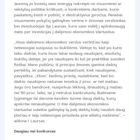
Jaunimą jis kviestų savo energiją nukreipti ne visuomenei ar
valstybių politikai kritikuoti, o konkretiems darbams, kurie
paskatintų keisti ir požiūrį, ir destruktyvius įpročius. Panašiai
visuomenės pokyčių galimybes vertina ir žinomas verslininkas
bei investuotojas Ilja Laursas, kuris savo indėlį į aplinkosaugą
mato per investicijas į dalijimosi ekonomikos startuolius.
„Visus dalinimosi ekonomikos verslus vertinčiau kaip
netiesiogiai susijusius su šiukšlėmis. Vietoje to, kad po kurio
laiko daiktai, kurie buvo labai nedaug naudojami, atsidurtų
šiukšlių dėžėje, jie yra naudojami iki kol jie praktiškai susidėvi
fiziškai. Mano požiūriu, iš principo žmonės gamina daiktų
perteklių. Jei pabandytume suskaičiuoti, kiek naudojame,
pavyzdžiui, „Xbox“ žaidimų priedą, nustebtume, kad šio
daikto naudojimo našumas tesiekia 2 proc. ar net mažiau.
Jeigu oro bendrovė, nusipirkusi lėktuvą, išnaudotų jį mažiau
nei 90 proc. laiko, tai ji netrukus bankrutuotų. Buitiniame
lygmenyje tai darome kasdien: turime daug daiktų, kurių
apskritai nenaudojame. O štai dalijimosi ekonomikos
startuoliai suteikia galimybę tą patį daiktų kiekį naudoti daug
plačiau ir taip netiesiogiai prisideda prie atliekų mažinimo“, –
aiškina I. Laursas.
Daugiau nei konkursas