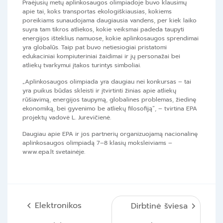
Praėjusių metų aplinkosaugos olimpiadoje buvo klausimų
apie tai, koks transportas ekologiškiausias, kokiems
poreikiams sunaudojama daugiausia vandens, per kiek laiko
suyra tam tikros atliekos, kokie veiksmai padeda taupyti
energijos išteklius namuose, kokie aplinkosaugos sprendimai
yra globalūs. Taip pat buvo netiesiogiai pristatomi
edukaciniai kompiuteriniai žaidimai ir jų personažai bei
atliekų tvarkymui įtakos turintys simboliai.
„Aplinkosaugos olimpiada yra daugiau nei konkursas – tai
yra puikus būdas skleisti ir įtvirtinti žinias apie atliekų
rūšiavimą, energijos taupymą, globalines problemas, žiedinę
ekonomiką, bei gyvenimo be atliekų filosofiją“, – tvirtina EPA
projektų vadovė L. Jurevičienė.
Daugiau apie EPA ir jos partnerių organizuojamą nacionalinę
aplinkosaugos olimpiadą 7–8 klasių moksleiviams –
www.epa.lt svetainėje.
Navigacija
Elektronikos
Dirbtinė šviesa
tarp